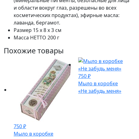
(минеральные пигменты, безопасные для лица
и области вокруг глаз, разрешены во всех
косметических продуктах), эфирные масла:
лаванда, бергамот.
Размер
15 х 8 х 3 см
Масса НЕТТО
200 г
Похожие товары
750
₽
Мыло в коробке
«Не забудь меня»
750
₽
Мыло в коробке