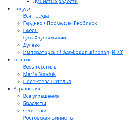
Душистые радости
Посуда
Вся посуда
Гарднер • Промыслы Вербилок
Гжель
Гусь-Хрустальный
Дулёво
Императорский фарфоровый завод (ИФЗ)
Текстиль
Весь текстиль
Marfa Sunduk
Полежаева Наталья
Украшения
Все украшения
Браслеты
Ожерелья
Ростовская финифть