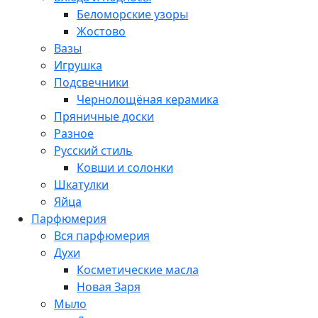
Беломорские узоры
Жостово
Вазы
Игрушка
Подсвечники
Чернолощёная керамика
Пряничные доски
Разное
Русский стиль
Ковши и солонки
Шкатулки
Яйца
Парфюмерия
Вся парфюмерия
Духи
Косметические масла
Новая Заря
Мыло