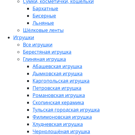
Сумки, косметички, кошельки
Бархатные
Бисерные
Льняные
Шёлковые ленты
Игрушки
Все игрушки
Берестяная игрушка
Глиняная игрушка
Абашевская игрушка
Дымковская игрушка
Каргопольская игрушка
Петровская игрушка
Романовская игрушка
Скопинская керамика
Тульская городская игрушка
Филимоновская игрушка
Хлудневская игрушка
Чернолощёная игрушка