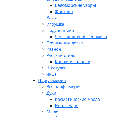
Беломорские узоры
Жостово
Вазы
Игрушка
Подсвечники
Чернолощёная керамика
Пряничные доски
Разное
Русский стиль
Ковши и солонки
Шкатулки
Яйца
Парфюмерия
Вся парфюмерия
Духи
Косметические масла
Новая Заря
Мыло