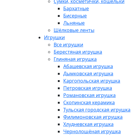
Сумки, косметички, кошельки
Бархатные
Бисерные
Льняные
Шёлковые ленты
Игрушки
Все игрушки
Берестяная игрушка
Глиняная игрушка
Абашевская игрушка
Дымковская игрушка
Каргопольская игрушка
Петровская игрушка
Романовская игрушка
Скопинская керамика
Тульская городская игрушка
Филимоновская игрушка
Хлудневская игрушка
Чернолощёная игрушка