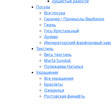
Душистые радости
Посуда
Вся посуда
Гарднер • Промыслы Вербилок
Гжель
Гусь-Хрустальный
Дулёво
Императорский фарфоровый заво
Текстиль
Весь текстиль
Marfa Sunduk
Полежаева Наталья
Украшения
Все украшения
Браслеты
Ожерелья
Ростовская финифть