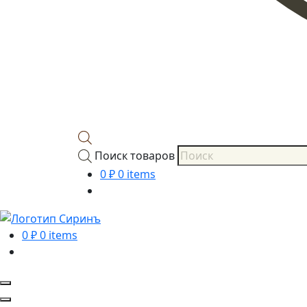
Поиск товаров
0
₽
0 items
0
₽
0 items