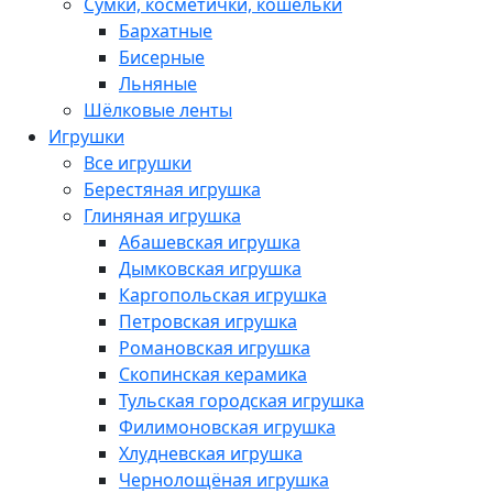
Сумки, косметички, кошельки
Бархатные
Бисерные
Льняные
Шёлковые ленты
Игрушки
Все игрушки
Берестяная игрушка
Глиняная игрушка
Абашевская игрушка
Дымковская игрушка
Каргопольская игрушка
Петровская игрушка
Романовская игрушка
Скопинская керамика
Тульская городская игрушка
Филимоновская игрушка
Хлудневская игрушка
Чернолощёная игрушка