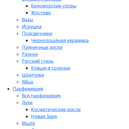
Беломорские узоры
Жостово
Вазы
Игрушка
Подсвечники
Чернолощёная керамика
Пряничные доски
Разное
Русский стиль
Ковши и солонки
Шкатулки
Яйца
Парфюмерия
Вся парфюмерия
Духи
Косметические масла
Новая Заря
Мыло