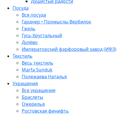
Душистые радости
Посуда
Вся посуда
Гарднер • Промыслы Вербилок
Гжель
Гусь-Хрустальный
Дулёво
Императорский фарфоровый завод (ИФЗ)
Текстиль
Весь текстиль
Marfa Sunduk
Полежаева Наталья
Украшения
Все украшения
Браслеты
Ожерелья
Ростовская финифть