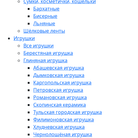
Сумки, косметички, кошельки
Бархатные
Бисерные
Льняные
Шёлковые ленты
Игрушки
Все игрушки
Берестяная игрушка
Глиняная игрушка
Абашевская игрушка
Дымковская игрушка
Каргопольская игрушка
Петровская игрушка
Романовская игрушка
Скопинская керамика
Тульская городская игрушка
Филимоновская игрушка
Хлудневская игрушка
Чернолощёная игрушка