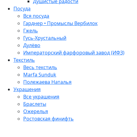
Душистые радости
Посуда
Вся посуда
Гарднер • Промыслы Вербилок
Гжель
Гусь-Хрустальный
Дулёво
Императорский фарфоровый завод (ИФЗ)
Текстиль
Весь текстиль
Marfa Sunduk
Полежаева Наталья
Украшения
Все украшения
Браслеты
Ожерелья
Ростовская финифть