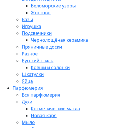
Беломорские узоры
Жостово
Вазы
Игрушка
Подсвечники
Чернолощёная керамика
Пряничные доски
Разное
Русский стиль
Ковши и солонки
Шкатулки
Яйца
Парфюмерия
Вся парфюмерия
Духи
Косметические масла
Новая Заря
Мыло